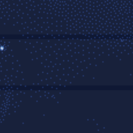
德国国青中场穆萨卡巴签约开
2026-07-09 02:01
0 次阅读
首页
/
体育焦点
宣布与德国国青中场穆萨卡巴签约，标志着这位年轻球员的职业
卡巴个人职业发展的重要里程碑，也是多特蒙德对未来阵容建设
一事件的意义，包括穆萨卡巴的背景与潜力、他在多特蒙德的角
未来发展的影响。通过这些方面的分析，我们将更全面地理解这