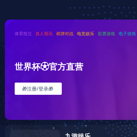
jiuyou官网登录入口
带
盛事
专业平台，数据精准，
高清直播
覆盖热
聚焦足球、篮球、电竞等赛事，
每日内
极速访问
下载APP