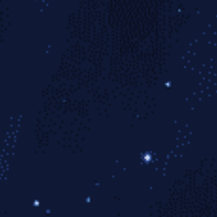
速而富有攻击性的中场，而穆萨卡巴正好符合球队对于该位置所
保护后防线，还能通过精准传球发动进攻，为前锋提供支持。
用也充满期待，他们相信穆萨卡巴能够为球队带来新的活力和创
环境，同时增强与其他队员之间的默契，这对他的成长至关重要
球员，可以帮助他更快地融入团队文化。
看，随着现代足球的发展，中场球员往往需要承担更多责任。不
穆萨卡巴必须不断提升自己的身体素质，以满足高强度比赛对体
于他的期望
史悠久且充满竞争力的俱乐部，对于新加入的年轻球员通常有较
他能迅速适应球队风格，并尽快在比赛中展现其独特才华。俱乐
来成为球队不可或缺的一部分。