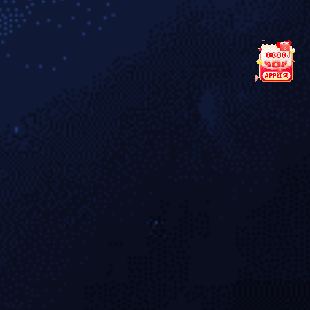
发热。他的发展不仅关
境下，这样的人才引进
起点，也意味着俱乐部
还是对整个团队而言，
见证多特蒙德国青队以