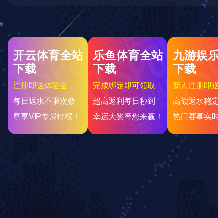
带来的变化。
1、穆萨卡
穆萨卡巴，作为德国
过硬，而且战术意识
现出了卓越的能力，
与此同时，穆萨卡巴
队可以根据战术需求
球队整体实力。
此外，在国家队层面
保障。这样的背景使
2、他在多
加盟多特蒙德后，穆